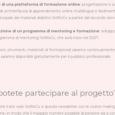
 di una piattaforma di formazione online
: progettazione e s
di un’interfaccia di apprendimento online multilingue e facilmente
incipale dei materiali didattici VoWoCo a partire dal secondo sem
cazione di un programma di mentoring e formazione
: svilupp
ogramma di mentoring VoWoCo, che avrà inizio nel 2027.
ioni, strumenti, materiali di formazione
) saranno continuamente c
saranno disponibili gratuitamente per il pubblico professionale.
otete partecipare al progetto
te il sito web VoWoCo e questa newsletter con le vostre mailing l
me, in modo che il maggior numero possibile di persone sia a c