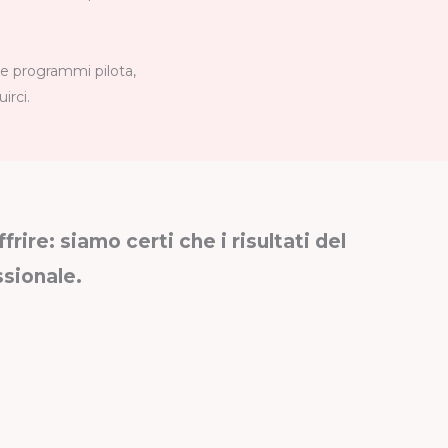
me programmi pilota,
irci.
rire: siamo certi che i risultati del
ssionale.