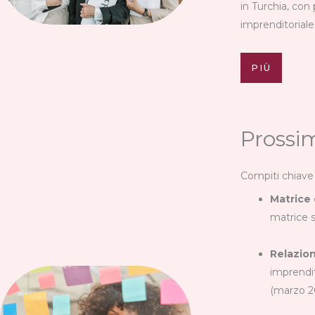
in Turchia, con 
imprenditoriale
PIÙ
Prossim
Compiti chiave 
Matrice
matrice s
Relazio
imprendit
(marzo 2