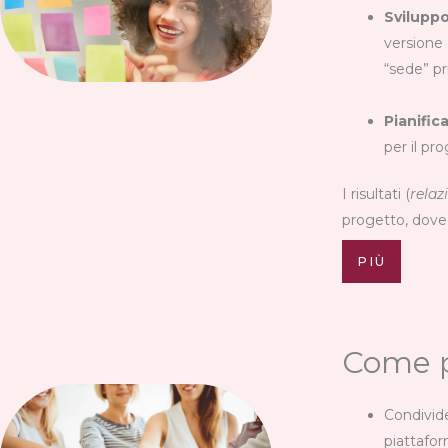
Sviluppo
versione 
“sede” pr
Pianifi
per il pr
I risultati (
relaz
progetto, dove 
PIÙ
Come p
Condivide
piattafor