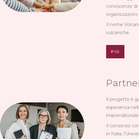
conoscenze di ri
organizzazioni d
Il nome Volcano
vulcaniche.
PIÙ
Partner
Il progetto è 
esperienza nell
imprenditoriale 
Il consorzio co
in Italia, l’Uni