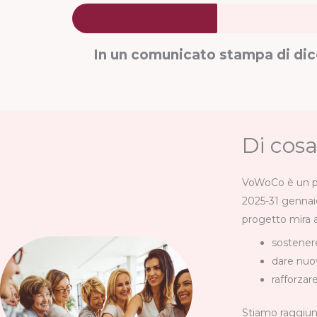
In un comunicato stampa di dice
Di cos
VoWoCo è un pa
2025-31 gennai
progetto mira a
sostenere
dare nuov
rafforzar
Stiamo raggiung