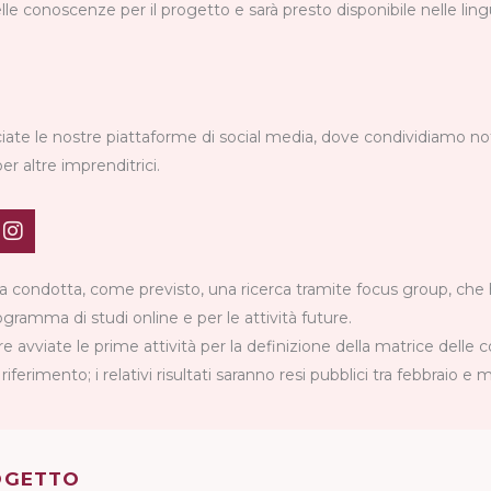
lle conoscenze per il progetto e sarà presto disponibile nelle ling
iate le nostre piattaforme di social media, dove condividiamo not
per altre imprenditrici.
I
n
s
t
a condotta, come previsto, una ricerca tramite focus group, che h
a
ogramma di studi online e per le attività future.
g
re avviate le prime attività per la definizione della matrice delle 
r
a
riferimento; i relativi risultati saranno resi pubblici tra febbraio e
m
OGETTO