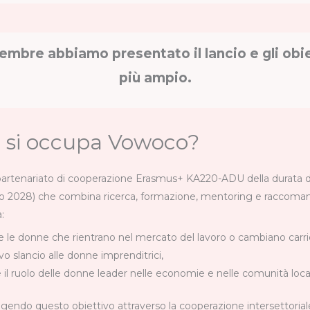
mbre abbiamo presentato il lancio e gli obie
più ampio.
a si occupa Vowoco?
rtenariato di cooperazione Erasmus+ KA220-ADU della durata di
o 2028) che combina ricerca, formazione, mentoring e raccomanda
:
 le donne che rientrano nel mercato del lavoro o cambiano carri
o slancio alle donne imprenditrici,
e il ruolo delle donne leader nelle economie e nelle comunità local
endo questo obiettivo attraverso la cooperazione intersettoriale