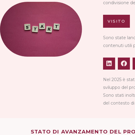
condivisione de
VISITO
Sono state lanc
contenuti utili 
L
F
i
a
n
c
k
e
Nel 2025 è stat
e
b
sviluppo del pr
d
o
Sono stati inolt
i
o
n
k
del contesto di 
STATO DI AVANZAMENTO DEL PR