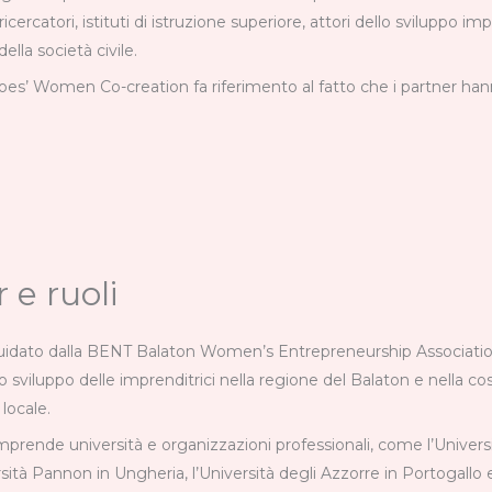
cercatori, istituti di istruzione superiore, attori dello sviluppo im
ella società civile.
es’ Women Co-creation fa riferimento al fatto che i partner han
 e ruoli
guidato dalla BENT Balaton Women’s Entrepreneurship Association
o sviluppo delle imprenditrici nella regione del Balaton e nella c
locale.
mprende università e organizzazioni professionali, come l’Univers
versità Pannon in Ungheria, l’Università degli Azzorre in Portogallo