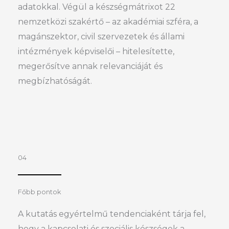
adatokkal. Végül a készségmátrixot 22
nemzetközi szakértő – az akadémiai szféra, a
magánszektor, civil szervezetek és állami
intézmények képviselői – hitelesítette,
megerősítve annak relevanciáját és
megbízhatóságát.
04
Főbb pontok
A kutatás egyértelmű tendenciaként tárja fel,
hogy a kapcsolati és szociális készségek a