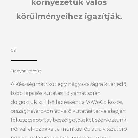
környezetük valós
körülményeihez igazítják.
03
Hogyan készült
A Készségmátrixot egy négy országra kiterjedő,
több lépcsős kutatási folyamat során
dolgoztuk ki. Első lépésként a VoWoCo közös,
országhatárokon átívelő kutatási terve alapján
fókuszcsoportos beszélgetéseket szerveztünk
női vállalkozókkal, a munkaerőpiacra visszatérő
nőkkel, valamint vezetői pozícióban lévő