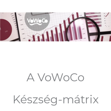
Skip
to
content
A VoWoCo
Készség-mátrix