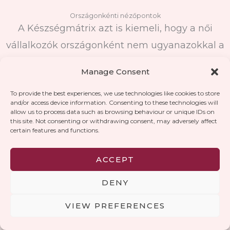
Országonkénti nézőpontok
A Készségmátrix azt is kiemeli, hogy a női
vállalkozók országonként nem ugyanazokkal a
körülményekkel szembesülnek. Bár a
Manage Consent
keretrendszer mindenhol azonos, a különböző
To provide the best experiences, we use technologies like cookies to store
készségek fontossága a kontextustól függően
and/or access device information. Consenting to these technologies will
változik.
allow us to process data such as browsing behaviour or unique IDs on
this site. Not consenting or withdrawing consent, may adversely affect
certain features and functions.
ACCEPT
DENY
Pszichológiai tőke
VIEW PREFERENCES