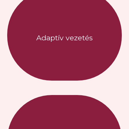
Lehetővé teszi a vállalkozónőknek, hogy
rugalmasak maradjanak, így képesek
legyenek alkalmazkodni, irányítani a
Adaptív vezetés
változásokat, és magabiztosan reagálni az új
kihívásokra.