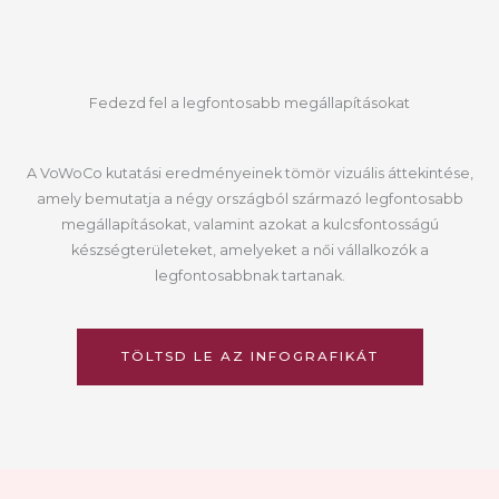
Fedezd fel a legfontosabb megállapításokat
A VoWoCo kutatási eredményeinek tömör vizuális áttekintése,
amely bemutatja a négy országból származó legfontosabb
megállapításokat, valamint azokat a kulcsfontosságú
készségterületeket, amelyeket a női vállalkozók a
legfontosabbnak tartanak.
TÖLTSD LE AZ INFOGRAFIKÁT