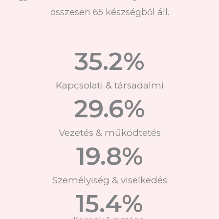
összesen 65 készségből áll.
35.2
%
Kapcsolati & társadalmi
29.6
%
Vezetés & működtetés
19.8
%
Személyiség & viselkedés
15.4
%