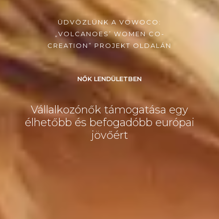
ÜDVÖZLÜNK A VOWOCO:
„VOLCANOES’ WOMEN CO-
CREATION” PROJEKT OLDALÁN
NŐK LENDÜLETBEN
Vállalkozónők támogatása egy
élhetőbb és befogadóbb európai
jövőért